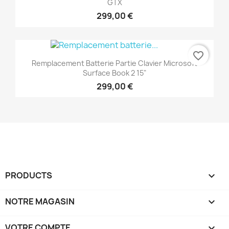
GTX
299,00 €
favorite_border
Remplacement Batterie Partie Clavier Microsoft
Surface Book 2 15"
299,00 €
PRODUCTS

NOTRE MAGASIN

VOTRE COMPTE
