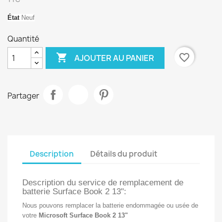
État
 Neuf
Quantité

favorite_border
AJOUTER AU PANIER
Partager
Description
Détails du produit
Description du service de remplacement de
batterie Surface Book 2 13":
Nous pouvons remplacer la batterie endommagée ou usée de
votre
Microsoft Surface Book 2 13"