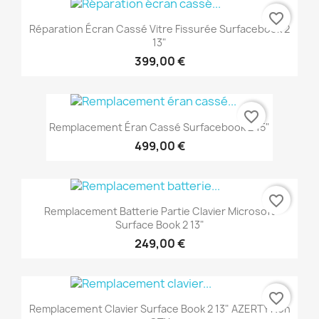
favorite_border
Réparation Écran Cassé Vitre Fissurée Surfacebook 2
13"
399,00 €
favorite_border
Remplacement Éran Cassé Surfacebook 2 15"
499,00 €
favorite_border
Remplacement Batterie Partie Clavier Microsoft
Surface Book 2 13"
249,00 €
favorite_border
Remplacement Clavier Surface Book 2 13" AZERTY Non